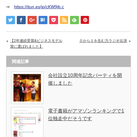
⇒
https://itun.es/jp/cKW9jb.c
【2年連続受賞&ビジネスモデル
０から１を生む力ラジオ出演
賞に選ばれました】
関連記事
会社設立10周年記念パーティを開
催しました
電子書籍がアマゾンランキングで1
位独走中だそうです